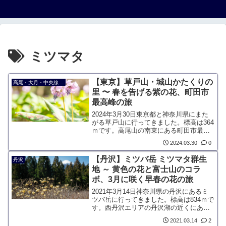
ミツマタ
【東京】草戸山・城山かたくりの
高尾・大月・中央線沿線の山
里 〜 春を告げる紫の花、町田市
最高峰の旅
2024年3月30日東京都と神奈川県にまた
がる草戸山に行ってきました。標高は364
ｍです。高尾山の南東にある町田市最高
峰の山で、複数のハイキングコースが存
2024.03.30
0
在します。特徴はそれだけの低山です
が、3月のカタクリのシーズンに「城山か
【丹沢】ミツバ岳 ミツマタ群生
丹沢
たくりの里」と繋げて歩く人が多いです
地 ～ 黄色の花と富士山のコラ
ボ、3月に咲く早春の花の旅
2021年3月14日神奈川県の丹沢にあるミ
ツバ岳に行ってきました。標高は834ｍで
す。西丹沢エリアの丹沢湖の近くにあ
り、ミツマタの花が咲くことで有名で、
2021.03.14
2
開花する3月下旬だけ登山客が集中する山