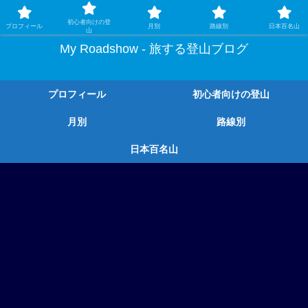
ガチ登山ではなく、グルメや温泉、観光もする旅する登山
初心者向けの登
プロフィール
月別
路線別
日本百名山
山
My Roadshow - 旅する登山ブログ
プロフィール
初心者向けの登山
月別
路線別
日本百名山