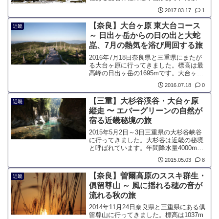
と並ぶ京都の信仰の山です。東京港区に
2017.03.17
1
も愛宕山があり、23区の最高地点があり
ます。京都愛宕神社は古くから、火伏や
【奈良】大台ヶ原 東大台コース
近畿
防火に霊験があり、「あたごさん」と親
～ 日出ヶ岳からの日の出と大蛇
しみを込めて呼ばれています。
嵓、7月の熱気を浴び周回する旅
2016年7月18日奈良県と三重県にまたが
る大台ヶ原に行ってきました。標高は最
高峰の日出ヶ岳の1695mです。大台ヶ原
の定番である東大台コースを周回して歩
2016.07.18
0
きました。コースタイムは4時間弱です
が、変化のある樹林帯歩きが楽しめ、大
【三重】大杉谷渓谷・大台ヶ原
近畿
蛇嵓などの迫力ある見所満載です。
縦走 〜 エバーグリーンの自然が
宿る近畿秘境の旅
2015年5月2日～3日三重県の大杉谷峡谷
に行ってきました。大杉谷は近畿の秘境
と呼ばれています。年間降水量4000mの
多雨で知られる紀伊山地にある峡谷の一
2015.05.03
8
つで、人間の手が入っていない自然が残
っているエリアです。
【奈良】曽爾高原のススキ群生・
近畿
俱留尊山 ～ 風に揺れる穂の音が
流れる秋の旅
2014年11月24日奈良県と三重県にある倶
留尊山に行ってきました。標高は1037m