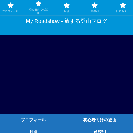
ガチ登山ではなく、グルメや温泉、観光もする旅する登山
初心者向けの登
プロフィール
月別
路線別
日本百名山
山
My Roadshow - 旅する登山ブログ
プロフィール
初心者向けの登山
月別
路線別