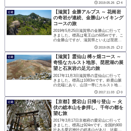
2019.05.26
4
が近づいてきたと感じるのが伊吹山で
す。標高は1500mに満たない、他の名山
【滋賀】金勝アルプス ～ 花崗岩
近畿
と比べると低い山ですが、独自の高山植
の奇岩が連続、金勝山ハイキング
物が有名な山です。
コースの旅
2019年5月25日滋賀県の金勝山に行って
きました。標高は竜王山の605mです。こ
の金勝山ですが、滋賀県といえば琵琶
湖、その琵琶湖の南にある湖南地方にあ
2019.05.25
2
る山です。金勝山は、最高峰の竜王山、
鶏冠山など、複数の山の総称。「金勝ア
【滋賀】霊仙山 榑ヶ畑コース ～
近畿
ルプス」とも呼ばれています。
奇怪なカルスト地形、琵琶湖の展
望と石灰岩の足元の旅
2017年11月3日滋賀県の霊仙山に行って
きました。標高は1083mです。鈴鹿山脈
の北端にあり、山頂一帯にカルスト地形
が見られます。樹林が成長できない地質
2017.11.03
0
による大展望、無数の石灰岩が転がる奇
怪な風景が見られる稀有な山です。
【京都】愛宕山 日帰り登山 ～ 火
近畿
伏の総本山を参拝し、千年の都を
望む旅
2017年3月17日京都府の愛宕山に行って
きました。標高は924mです。全国約900
社ある愛宕神社の総本山があり、比叡山