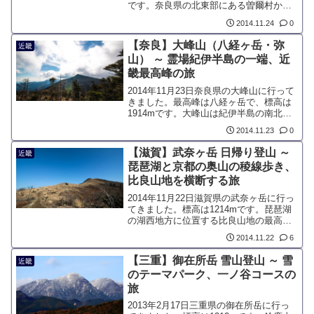
です。奈良県の北東部にある曽爾村から
アクセスするのが一般的で、ススキの群
2014.11.24
0
生で有名な曽爾高原を一緒に歩くことが
できます。休日には京阪神からやってく
【奈良】大峰山（八経ヶ岳・弥
近畿
る登山客や観光客で賑わいを見せます。
山） ～ 霊場紀伊半島の一端、近
畿最高峰の旅
2014年11月23日奈良県の大峰山に行って
きました。最高峰は八経ヶ岳で、標高は
1914mです。大峰山は紀伊半島の南北に
伸びる大峰山脈であり、大峰山と名前の
2014.11.23
0
山は存在しません。単一の山で捉えると
山上ヶ岳を指すようです。
【滋賀】武奈ヶ岳 日帰り登山 ～
近畿
琵琶湖と京都の奥山の稜線歩き、
比良山地を横断する旅
2014年11月22日滋賀県の武奈ヶ岳に行っ
てきました。標高は1214mです。琵琶湖
の湖西地方に位置する比良山地の最高峰
です。近畿地方では珍しい八雲ヶ原とい
2014.11.22
6
う高層湿原があるのが特徴です。今回は
比良山地を横断するコースを歩きまし
【三重】御在所岳 雪山登山 ～ 雪
近畿
た。
のテーマパーク、一ノ谷コースの
旅
2013年2月17日三重県の御在所岳に行っ