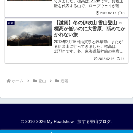
てきました。標高は1212mです。鈴鹿山
脈を代表する山で、ロープウェイが運行
しているので人気の山です。太平洋に面
2013.02.17
8
していながら、地理的に積雪量が多いで
す。
【滋賀】冬の伊吹山 雪山登山 ～
近畿
標高が低いのに大雪原、舐めてか
かれない旅
2013年2月16日滋賀県と岐阜県にまたが
る伊吹山に行ってきました。標高は
1377mです。冬、東海道新幹線の車窓か
ら関ヶ原を通過するときに、真っ白に雪
2013.02.16
14
で覆われた山を見たことがある人がいる
かもしれません。その山こそが伊吹山で
す。
ホーム
登山
近畿
© 2010-2026 My Roadshow - 旅する登山ブログ.