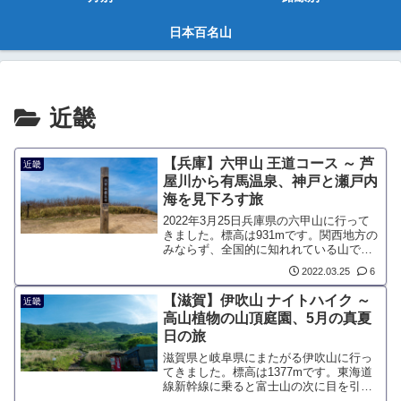
日本百名山
近畿
【兵庫】六甲山 王道コース ～ 芦
近畿
屋川から有馬温泉、神戸と瀬戸内
海を見下ろす旅
2022年3月25日兵庫県の六甲山に行って
きました。標高は931mです。関西地方の
みならず、全国的に知れれている山で
す。神戸市、宝塚市、芦屋市、西宮市に
2022.03.25
6
属していて、実は「六甲山」と言う単体
の山はなく、大小たくさんの山の総称で
【滋賀】伊吹山 ナイトハイク ～
近畿
す。
高山植物の山頂庭園、5月の真夏
日の旅
滋賀県と岐阜県にまたがる伊吹山に行っ
てきました。標高は1377mです。東海道
線新幹線に乗ると富士山の次に目を引
き、東京から関西地方に行く場合、京都