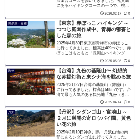
展望台コースを歩いてきました。礼文島
にあるハイキングコースの一つで、桃岩
展望台登山口から知床までを結ぶ全長6.4
2026.02.17
0
キロのコースです。礼文島に咲く多彩な
花々を楽しめるほか、利尻岳や海の雄大
【東京】赤ぼっこ ハイキング ～
奥多摩・青梅
な景色を望むことができる、眺望に優れ
つつじ庭園作成中、青梅の鬱蒼と
たルートです。
した森の旅
2025年4月30日東京都青梅市の赤ぼっこ
に行ってきました。標高は409mです。赤
ぼっこはもともと「長淵山ハイキングコ
ース」の一部にある山でしたが、展望が
2025.05.08
0
開けていることに加え、数年前から山頂
にツツジの植樹が始まったことで、現在
【台湾】九份の基隆山〜 幻想的
海外
では代表的な山の一つとなりました。
な赤提灯街と東シナ海を眺める旅
2025年3月27日台湾の基隆山（雞籠山）
に行ってきました。標高は588mです。台
湾で最も人気のある観光地「九份（きゅ
うふん）」にある山で、街と海を一望で
2025.04.14
0
きる展望台のようなスポットです。遊歩
道が整備されており、山頂までは約40分
【丹沢】シダンゴ山・宮地山 ～
丹沢
で登ることができます。
２月に満開の寄ロウバイ園、黄色
い花の旅
2025年2月10日神奈川県・丹沢山地の南
部にあるシダンゴ山に行ってきました。