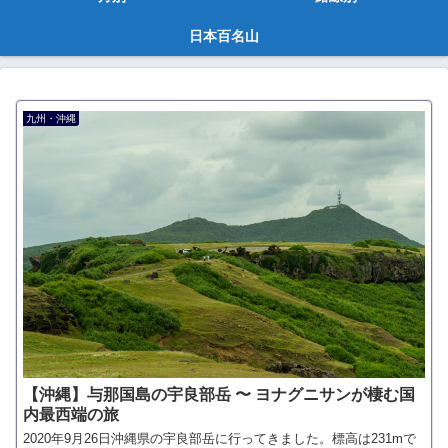
日本百名山
九州・沖縄
【沖縄】与那国島の宇良部岳 〜 ヨナグニサンが棲む国
内最西端の旅
2020年9月26日沖縄県の宇良部岳に行ってきました。標高は231mで