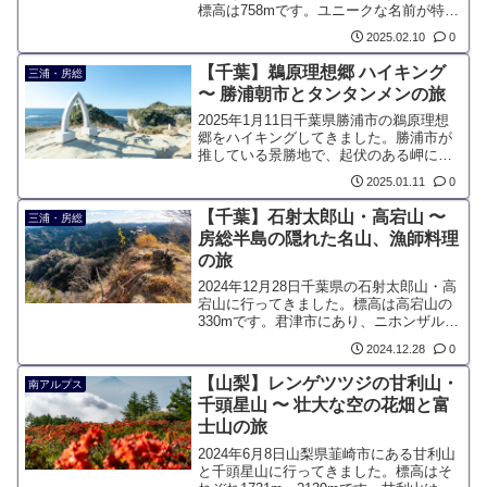
標高は758mです。ユニークな名前が特徴
のこの山は、丹沢の主峰というわけでは
2025.02.10
0
ありませんが、根強いファンのいる山で
す。今回は例年2月に見頃を迎えるロウバ
【千葉】鵜原理想郷 ハイキング
三浦・房総
イが目的で、登山はおまけ、いわば“バー
〜 勝浦朝市とタンタンメンの旅
ター登山”です
2025年1月11日千葉県勝浦市の鵜原理想
郷をハイキングしてきました。勝浦市が
推している景勝地で、起伏のある岬にハ
イキングコースが整備されており、約1時
2025.01.11
0
間で散策できます。「理想郷」という地
名は、大正時代の別荘地計画に由来して
【千葉】石射太郎山・高宕山 〜
三浦・房総
いるそうです。
房総半島の隠れた名山、漁師料理
の旅
2024年12月28日千葉県の石射太郎山・高
宕山に行ってきました。標高は高宕山の
330mです。君津市にあり、ニホンザルが
生息する山域です。巨人伝説が残る石射
2024.12.28
0
太郎山や高宕観音のお堂などがあり、3〜
4時間の短いコースながら変化に富んでい
【山梨】レンゲツツジの甘利山・
南アルプス
るため、千葉の隠れた名山と評価されて
千頭星山 〜 壮大な空の花畑と富
います。
士山の旅
2024年6月8日山梨県韮崎市にある甘利山
と千頭星山に行ってきました。標高はそ