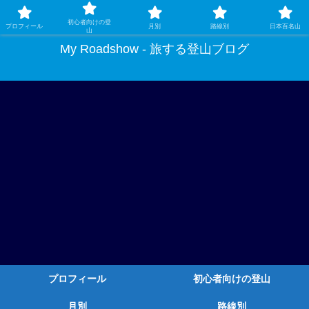
ガチ登山ではなく、グルメや温泉、観光もする旅する登山
初心者向けの登
プロフィール
月別
路線別
日本百名山
山
My Roadshow - 旅する登山ブログ
プロフィール
初心者向けの登山
月別
路線別