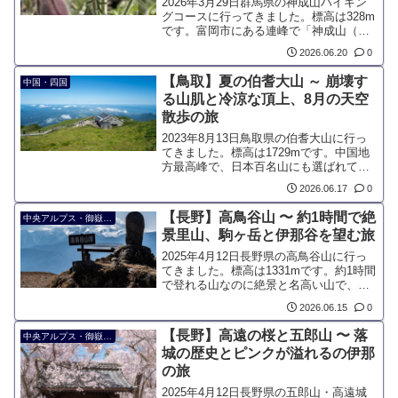
2026年3月29日群馬県の神成山ハイキン
グコースに行ってきました。標高は328m
です。富岡市にある連峰で「神成山（か
んなりやま）九連峰」または「富岡アル
2026.06.20
0
プス」と呼ばれています。3月下旬～4月
上旬は、絶滅危惧種の「オキナグサ」が
【鳥取】夏の伯耆大山 ～ 崩壊す
中国・四国
咲くことで知られています。地元で大切
る山肌と冷涼な頂上、8月の天空
にされているハイキングコースです。
散歩の旅
2023年8月13日鳥取県の伯耆大山に行っ
てきました。標高は1729mです。中国地
方最高峰で、日本百名山にも選ばれてい
る名峰。きれいな円錐形の山容から「伯
2026.06.17
0
耆富士」とも呼ばれていて、ブナ林の登
山道や山頂からの日本海の景色も魅力で
【長野】高鳥谷山 〜 約1時間で絶
中央アルプス・御嶽・南信
す。
景里山、駒ヶ岳と伊那谷を望む旅
2025年4月12日長野県の高鳥谷山に行っ
てきました。標高は1331mです。約1時間
で登れる山なのに絶景と名高い山で、山
頂からは中央アルプス・駒ヶ岳の絶景が
2026.06.15
0
広がります。伊那市と駒ヶ根市の境界線
にあるローカル色が強めの里山です。
【長野】高遠の桜と五郎山 〜 落
中央アルプス・御嶽・南信
城の歴史とピンクが溢れるの伊那
の旅
2025年4月12日長野県の五郎山・高遠城