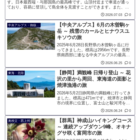
す。日本最西端・与那国島の最高峰です。山頂付近まで車道が通っ
ており、容易に登頂して島全体を見渡すことができます。また、山
麓は世界最大級の蛾「ヨナグニサン」の生息地です。
2026.07.03
0
【中央アルプス】6月の木曽駒ヶ
中央アルプス・御嶽・南信
岳 ～ 残雪のカールとヒナウスユ
キソウの旅
2025年6月28日長野県の木曽駒ヶ岳に行
ってきました。標高は2956mです。長野
県南西部に連なる中央アルプスの最高峰
で、氷河が造り出した千畳敷カールや高
2026.06.25
0
山植物の宝庫として知られています。駒
ヶ根市からロープウェイを利用すれば山
【静岡】満観峰 日帰り登山 ～ 花
東海・北陸
頂まで約2時間で到達でき、初心者からベ
沢の里から周回、東海道の面影と
テランまで多くの登山者に親しまれてい
焼津漁港の旅
ます。
2026年5月2日静岡県の満観峰に行ってき
ました。標高は471mです。焼津市と静岡
市の境界に位置し、富士山と駿河湾をぐ
るりと見渡せます。また、静岡市街を一
2026.06.24
0
望する大パノラマです。隣接する高草
山、花沢山と合わせて「焼津アルプス」
【群馬】神成山ハイキングコース
奥秩父・西上州
と呼ばれて、静岡の中でも人気の山の一
～ 連続アップダウン9峰、オキナ
つです。
グサ咲く富岡市の旅