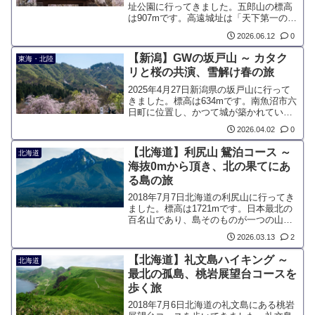
址公園に行ってきました。五郎山の標高
は907mです。高遠城址は「天下第一の
桜」と呼ばれ、1,500本以上の桜が咲く国
2026.06.12
0
内有数の名所です。1582年の織田軍によ
る攻勢で高遠城は落城しましたが、当時
【新潟】GWの坂戸山 ～ カタク
東海・北陸
の村民たちがその歴史を後世に伝えるべ
リと桜の共演、雪解け春の旅
く、五郎山へと語り継いできた歴史があ
ります。
2025年4月27日新潟県の坂戸山に行って
きました。標高は634mです。南魚沼市六
日町に位置し、かつて城が築かれていた
歴史ある山です。4月中旬から雪解けし、
2026.04.02
0
花が咲き始め、カタクリの群生や、麓で
は満開の桜を楽しむことができます。周
【北海道】利尻山 鴛泊コース ～
北海道
回コースでも約3時間と手頃なのも魅力で
海抜0mから頂き、北の果てにあ
す。
る島の旅
2018年7月7日北海道の利尻山に行ってき
ました。標高は1721mです。日本最北の
百名山であり、島そのものが一つの山と
もいえる利尻島。日本海に美しくそびえ
2026.03.13
2
立つその姿は、「利尻富士」の愛称で広
く親しまれています。数々の山を登って
【北海道】礼文島ハイキング ～
北海道
きた登山者にとっても、最果ての洋上に
最北の孤島、桃岩展望台コースを
あるこの山は、特別な憧れの一座です。
歩く旅
2018年7月6日北海道の礼文島にある桃岩