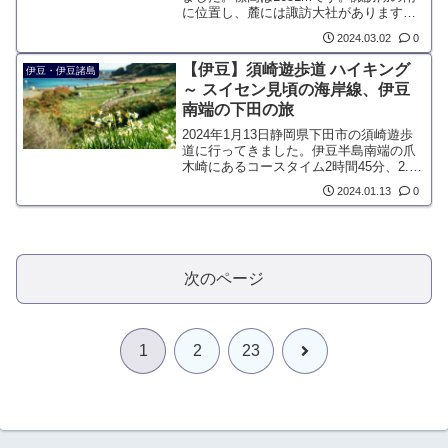
に位置し、麓には諏訪大社があります。
アルプス、八ヶ岳などの強豪に囲まれて
2024.03.02
0
いるので、広い範囲での知名度はありま
せんが、ローカルに根強い人気のある山
【伊豆】須崎遊歩道 ハイキング
伊豆・伊豆諸島
です。下山後の...
～ スイセン見頃の海岸線、伊豆
南端の下田の旅
2024年1月13日静岡県下田市の須崎遊歩
道に行ってきました。伊豆半島南端の爪
木崎にあるコースタイム2時間45分、2.8
キロのハイキングコースです。1月上旬に
2024.01.13
0
見頃を迎える水仙の群生と伊豆七島を眺
める岩礁の海岸が見所です。
次のページ
次
1
2
23
へ