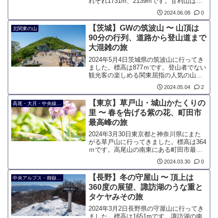
れぞれ1731m、2139mです。甘利山は、6
月上旬に見頃を迎える15万株のレンゲツ
2024.06.08
0
ツジの群生で有名です。甲府盆地を見下
ろし、富士山を望む絶好のロケーション
【茨城】GWの筑波山 〜 山頂は
北関東の山
にあり、日の出や夜景の撮影スポットと
90分の行列、道路から登山道まで
しても人気。山頂までは比較的登りやす
大混雑の旅
く、隣の千頭星山とセットで登る人が多
いです。
2024年5月4日茨城県の筑波山に行ってき
ました。標高は877ｍです。登山者でない
観光客の楽しめる関東屈指の人気の山で
す。ゴールデンウィークはちょうど新緑
2024.05.04
2
シーズンとツツジが開花するベストシー
ズンです。
【東京】草戸山・城山かたくりの
高尾・大月・中央線沿線の山
里 〜 春を告げる紫の花、町田市
最高峰の旅
2024年3月30日東京都と神奈川県にまた
がる草戸山に行ってきました。標高は364
ｍです。高尾山の南東にある町田市最高
峰の山で、複数のハイキングコースが存
2024.03.30
0
在します。特徴はそれだけの低山です
が、3月のカタクリのシーズンに「城山か
【長野】冬の守屋山 〜 頂上は
中央アルプス・御嶽・南信
たくりの里」と繋げて歩く人が多いです
360度の展望、諏訪湖のうな重と
タケヤみその旅
2024年3月2日長野県の守屋山に行ってき
ました。標高は1651mです。諏訪湖の南