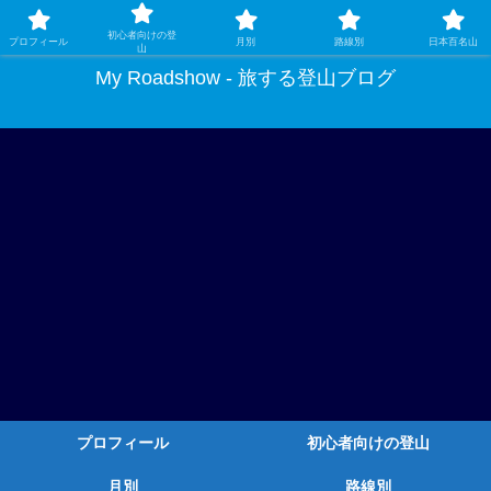
ガチ登山ではなく、グルメや温泉、観光もする旅する登山
初心者向けの登
プロフィール
月別
路線別
日本百名山
山
My Roadshow - 旅する登山ブログ
プロフィール
初心者向けの登山
月別
路線別