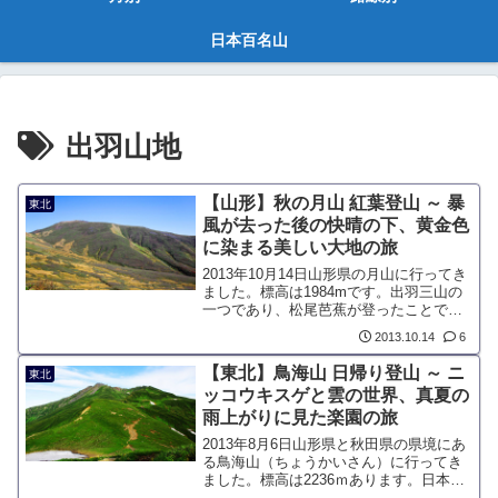
日本百名山
出羽山地
【山形】秋の月山 紅葉登山 ～ 暴
東北
風が去った後の快晴の下、黄金色
に染まる美しい大地の旅
2013年10月14日山形県の月山に行ってき
ました。標高は1984mです。出羽三山の
一つであり、松尾芭蕉が登ったことでも
有名な山です。夏はお花畑が広がる優美
2013.10.14
6
な山ですが、秋は黄金に輝く紅葉が美麗
な山です。紅葉が始まる時期は9月下旬と
【東北】鳥海山 日帰り登山 ～ ニ
東北
早く、10月中旬までが見頃になっていま
ッコウキスゲと雲の世界、真夏の
す。
雨上がりに見た楽園の旅
2013年8月6日山形県と秋田県の県境にあ
る鳥海山（ちょうかいさん）に行ってき
ました。標高は2236ｍあります。日本海
に突き出た富士山のような端正な姿か