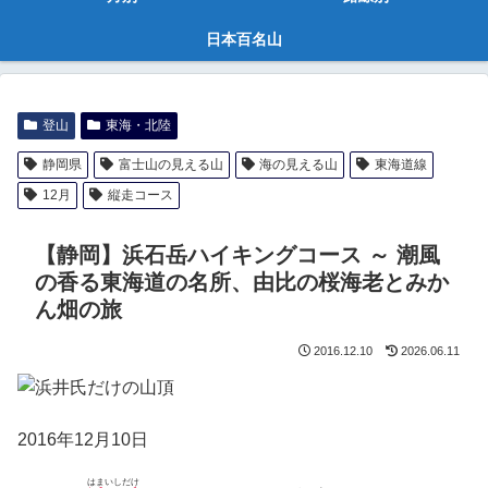
日本百名山
登山
東海・北陸
静岡県
富士山の見える山
海の見える山
東海道線
12月
縦走コース
【静岡】浜石岳ハイキングコース ～ 潮風
の香る東海道の名所、由比の桜海老とみか
ん畑の旅
2016.12.10
2026.06.11
2016年12月10日
はまいしだけ