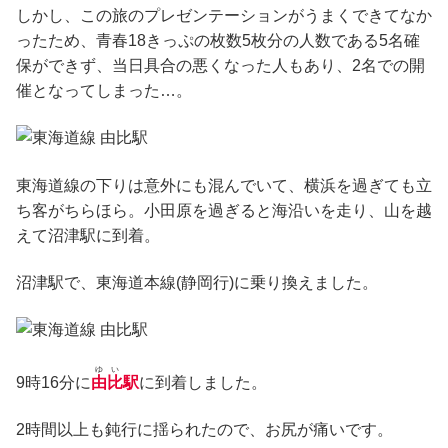
しかし、この旅のプレゼンテーションがうまくできてなか
ったため、青春18きっぷの枚数5枚分の人数である5名確
保ができず、当日具合の悪くなった人もあり、2名での開
催となってしまった…。
東海道線の下りは意外にも混んでいて、横浜を過ぎても立
ち客がちらほら。小田原を過ぎると海沿いを走り、山を越
えて沼津駅に到着。
沼津駅で、東海道本線(静岡行)に乗り換えました。
ゆい
9時16分に
由比
駅
に到着しました。
2時間以上も鈍行に揺られたので、お尻が痛いです。