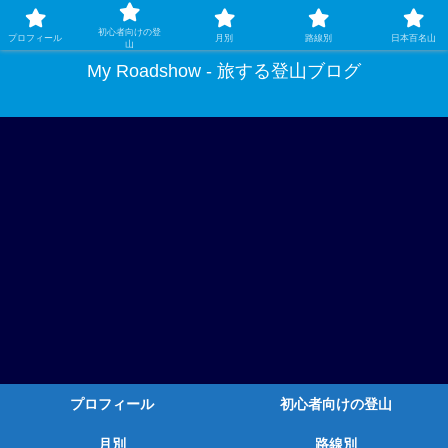
ガチ登山ではなく、グルメや温泉、観光もする旅する登山
初心者向けの登
プロフィール
月別
路線別
日本百名山
山
My Roadshow - 旅する登山ブログ
プロフィール
初心者向けの登山
月別
路線別