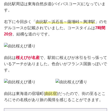
由比駅周辺は東海自然歩道(バイパスコース)になっていま
す。
右下に今回歩く「
由比駅～浜石岳～薩埵峠～興津駅
」のモ
デルコースが記載されていました。コースタイムは
7時間
20分
。結構な道のりです。
由比は
桜えびが名産
で、駅前に桜えびが水引を引っ張って
いるアーチがありました。色合いがフランス国旗っぽいで
す。
由比は東海道の宿場町(
由比宿
)だったので、街の至るとこ
ろにその名残があり旅の風情を感じることができます。