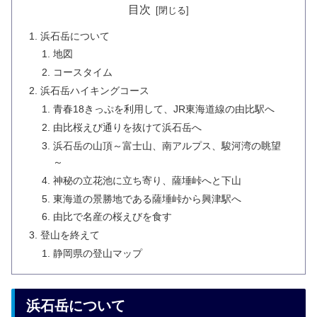
目次
浜石岳について
地図
コースタイム
浜石岳ハイキングコース
青春18きっぷを利用して、JR東海道線の由比駅へ
由比桜えび通りを抜けて浜石岳へ
浜石岳の山頂～富士山、南アルプス、駿河湾の眺望
～
神秘の立花池に立ち寄り、薩埵峠へと下山
東海道の景勝地である薩埵峠から興津駅へ
由比で名産の桜えびを食す
登山を終えて
静岡県の登山マップ
浜石岳について