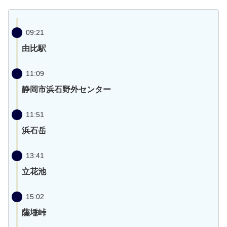
09:21
由比駅
11:09
静岡市浜石野外センター
11:51
浜石岳
13:41
立花池
15:02
薩埵峠