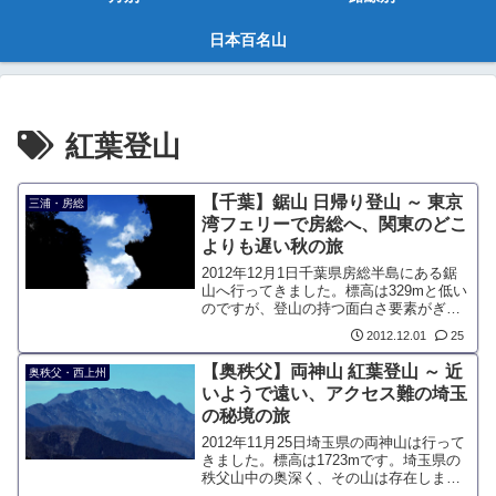
日本百名山
紅葉登山
【千葉】鋸山 日帰り登山 ～ 東京
三浦・房総
湾フェリーで房総へ、関東のどこ
よりも遅い秋の旅
2012年12月1日千葉県房総半島にある鋸
山へ行ってきました。標高は329mと低い
のですが、登山の持つ面白さ要素がぎゅ
っと詰まった山でした。千葉県の房総半
2012.12.01
25
島は関東で一番早く春が訪れます。それ
は即ち、秋が一番遅く訪れる場所という
【奥秩父】両神山 紅葉登山 ～ 近
奥秩父・西上州
ことです。
いようで遠い、アクセス難の埼玉
の秘境の旅
2012年11月25日埼玉県の両神山は行って
きました。標高は1723mです。埼玉県の
秩父山中の奥深く、その山は存在しま
す。日本百名山の中では低いですが、鋸