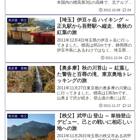
本国内の標高第3位の高峰で、北アルプス
で一番高い山です。今回は山頂こそ踏み
2012.10.08
24
ましたが、目的は涸沢の紅葉です。涸沢
カールの紅葉は、登山界において最も憧
【埼玉】伊豆ヶ岳 ハイキング ～
奥武蔵・秩父
れの対象です。
正丸駅から吾野駅へ縦走、晩秋の
紅葉の旅
2011年12月4日埼玉県の伊豆ヶ岳に行っ
てきました。標高は851mです。静岡県の
伊豆半島にあるわけではなく、埼玉県飯
能市に位置する山です。西武線沿線の人
2011.12.04
2
気ハイキングコースとして知られてお
り、正丸駅から吾野駅まで縦走するルー
【奥多摩】秋の川苔山 ～ 紅葉し
奥多摩・青梅
トが人気です。
た警告と百尋の滝、東京奥地トレ
ッキングの旅
2011年11月27日東京都の奥多摩の川乗山
に行ってきました。標高は1363mです。
山奥まで沢が続き、登山道の奥には百尋
の滝ひゃくひろのたきがあります。落差
2011.11.27
13
は40mあり、奥多摩山域で有名な滝で
す。コースが充実し、そこそこの歩き応
【秩父】武甲山 登山 ～ 単独登山
奥武蔵・秩父
えのある登山であることから、人気の山
デビュー、己との戦いに相応しい
の一つです。
地への旅
2011年11月26日埼玉県の秩父市ある武甲