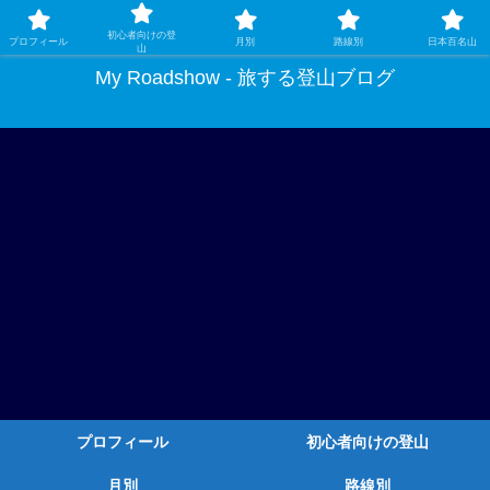
ガチ登山ではなく、グルメや温泉、観光もする旅する登山
初心者向けの登
プロフィール
月別
路線別
日本百名山
山
My Roadshow - 旅する登山ブログ
プロフィール
初心者向けの登山
月別
路線別