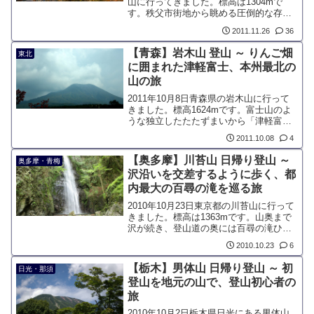
山に行ってきました。標高は1304mで
す。秩父市街地から眺める圧倒的な存在
感のある姿は名峰と呼ぶのに相応しい山
2011.11.26
36
です。石灰岩が豊富に採取できるため、
大規模に削れており痛ましい傷を負って
【青森】岩木山 登山 ～ りんご畑
東北
いる山でもあります。
に囲まれた津軽富士、本州最北の
山の旅
2011年10月8日青森県の岩木山に行って
きました。標高1624mです。富士山のよ
うな独立したたたずまいから「津軽富
士」と呼ばれ、古くから信仰の対象とな
2011.10.08
4
っています。青森県のシンボル的な山で
あり、「おいわきさま」と親しまれてい
【奥多摩】川苔山 日帰り登山 ～
奥多摩・青梅
ます。
沢沿いを交差するように歩く、都
内最大の百尋の滝を巡る旅
2010年10月23日東京都の川苔山に行って
きました。標高は1363mです。山奥まで
沢が続き、登山道の奥には百尋の滝ひゃ
くひろのたきがあります。落差は40mあ
2010.10.23
6
り、奥多摩山域で有名な滝です。
【栃木】男体山 日帰り登山 ～ 初
日光・那須
登山を地元の山で、登山初心者の
旅
2010年10月2日栃木県日光にある男体山