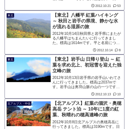
旬ごろに紅葉の見ごろを迎えます。高度
2012.10.21
53
経済成長期には、その登攀記録が新聞の
面を飾るほどだったとか。日本の登山史
【東北】八幡平 紅葉ハイキング
東北
における重要な山です。
～ 秋田と岩手の県境、静かな水
が流れる湿原の旅
2012年10月14日秋田県と岩手県にまたが
る八幡平はちまんたいに行ってきまし
た。標高は1614mです。平と名前につい
てる通り、山頂一体の地形は緩やかに形
2012.10.14
8
成されているのが特徴です。東北地方の
霧ヶ峰という表現が正しいでしょうか。
【東北】岩手山 日帰り登山 ～ 紅
東北
岩手山のような...
葉を求め北上、初冠雪を迎えた独
立峰の旅
2012年10月13日岩手県の岩手山いわてさ
んに行ってきました。標高は2037mで
す。岩手山は奥羽山脈の山の一つです
が、主稜から離れた場所に位置している
2012.10.13
10
ため、富士山のような独立峰をしていま
す。県庁所在地の盛岡市から眺めること
【北アルプス】紅葉の涸沢・奥穂
北アルプス・中信
ができ、岩手県の...
高岳 テント泊 ～ 10年に1度の紅
葉、秋晴れの穂高連峰の旅
2012年10月8日北アルプスの奥穂高岳に
行ってきました。標高は3190mです。日