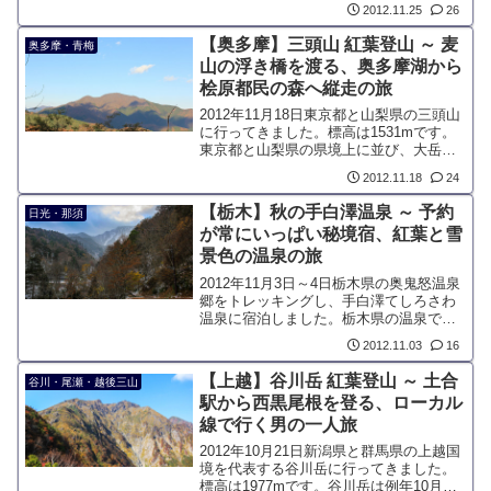
2012.11.25
26
の歯のようなギザギザした山頂が特徴的
で、古くからの山岳信仰の歴史ある山で
【奥多摩】三頭山 紅葉登山 ～ 麦
奥多摩・青梅
す。
山の浮き橋を渡る、奥多摩湖から
桧原都民の森へ縦走の旅
2012年11月18日東京都と山梨県の三頭山
に行ってきました。標高は1531mです。
東京都と山梨県の県境上に並び、大岳山
と御前山と共に奥多摩三山おくたまさん
2012.11.18
24
ざんと呼ばれています。桧原都民の森か
ら比較的簡単に登れる山ですが、奥多摩
【栃木】秋の手白澤温泉 ～ 予約
日光・那須
湖から縦走できるコースがあります。
が常にいっぱい秘境宿、紅葉と雪
景色の温泉の旅
2012年11月3日～4日栃木県の奥鬼怒温泉
郷をトレッキングし、手白澤てしろさわ
温泉に宿泊しました。栃木県の温泉で有
名な鬼怒川温泉、湯西川温泉などがあり
2012.11.03
16
ますが、手白沢温泉はさらに奥地にあり
ます。手白澤温泉は奥鬼怒の端っこにあ
【上越】谷川岳 紅葉登山 ～ 土合
谷川・尾瀬・越後三山
り、歩いてしか行...
駅から西黒尾根を登る、ローカル
線で行く男の一人旅
2012年10月21日新潟県と群馬県の上越国
境を代表する谷川岳に行ってきました。
標高は1977mです。谷川岳は例年10月中