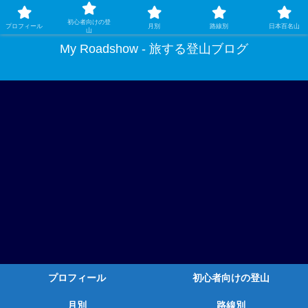
ガチ登山ではなく、グルメや温泉、観光もする旅する登山
初心者向けの登
プロフィール
月別
路線別
日本百名山
山
My Roadshow - 旅する登山ブログ
プロフィール
初心者向けの登山
月別
路線別