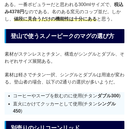
ある。一番ポピュラーだと思われる300mlサイズで、
税込
み4378円
なのである。名のある窯元のコップ並だ。しか
し、
値段に見合うだけの機能性は十分にある
と思う。
登山で使うスノーピークのマグの選び方
素材がステンレスとチタン、構造がシングルとダブル、そ
れぞれサイズ展開ある。
素材は軽さでチタン一択、シングルとダブルは用途が変わ
る。登山者の場合、以下の2通りの選択が多いようだ。
コーヒーやスープを飲むのに使用(チタン
ダブル300
)
直火にかけてクッカーとして使用(チタン
シングル
450
)
別売りのシリコーンリッド