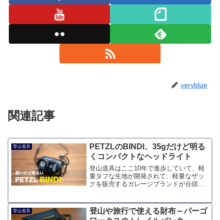
veryblue
関連記事
PETZLのBINDI、35gだけど明る
登山道具
くコンパクトなヘッドライト
登山道具はここ10年で進歩していて、軽
量タフな生地が開発されて、軽量なザッ
クを販売するガレージブランドが台頭し
た。時を同じくして、ヘッドライドの明
るさも密かに進歩しているようだった。
10年以上同じヘッドライトを使っている
登山や旅行で使える財布～パーゴ
登山道具
私が、たまたま山道具...