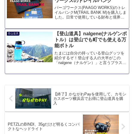
ワークスのトレイルバンク
パーゴワークス(PAAGO WORKS)のトレ
イルバンクM(TRAIL BANK M)を購入しま
した。日常で使用している財布と境界線
なく旅行先やアウトドアに使用できる財
布です。「トレイルバンクM」より、軽
量の財布はいくらでもありますが、機
【登山道具】nalgene(ナルゲンボ
登山道具
能...
トル）は登山でも町でも使える万
能ボトル
たまには自分の持っている登山グッツを
紹介するぞ！登山する人の大半がこの
「nalgene（ナルゲン）」と言うプラスチ
ックボトルを持っています。一人で雲取
山のテント泊に出かけた時に購入したの
ですが、何かと便利でした。飲み口が広
いので水を入れやす...
【終了】かながわPayを使用して、カモシ
カスポーツ横浜店でお得に登山道具を購
入
PETZLのBINDI、35gだけど明るくコンパ
クトなヘッドライト