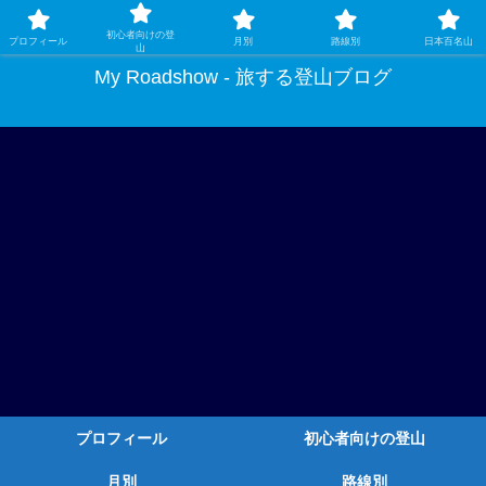
ガチ登山ではなく、グルメや温泉、観光もする旅する登山
初心者向けの登
プロフィール
月別
路線別
日本百名山
山
My Roadshow - 旅する登山ブログ
プロフィール
初心者向けの登山
月別
路線別