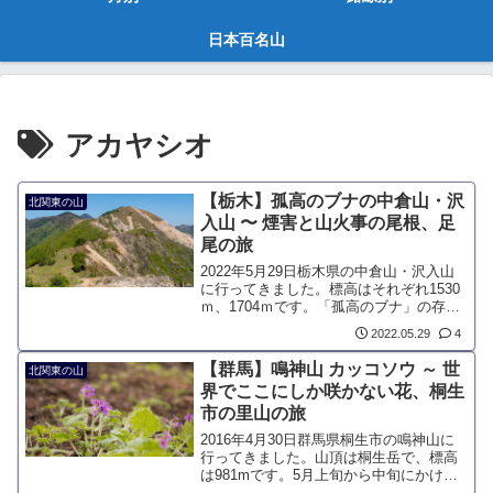
日本百名山
アカヤシオ
【栃木】孤高のブナの中倉山・沢
北関東の山
入山 〜 煙害と山火事の尾根、足
尾の旅
2022年5月29日栃木県の中倉山・沢入山
に行ってきました。標高はそれぞれ1530
ｍ、1704ｍです。「孤高のブナ」の存在
が話題となり、全くの無名峰が一躍人気
2022.05.29
4
を博すようになりました。煙害と山火事
で緑が消滅した悲劇の山ですが、アルプ
【群馬】鳴神山 カッコソウ ～ 世
北関東の山
スを彷彿とさせる開放的な稜線が登山者
界でここにしか咲かない花、桐生
を惹きつけています。なので、「足尾ア
市の里山の旅
ルプス」とも呼ばれています。
2016年4月30日群馬県桐生市の鳴神山に
行ってきました。山頂は桐生岳で、標高
は981mです。5月上旬から中旬にかけ
て、世界で唯一この山にしかないカッコ