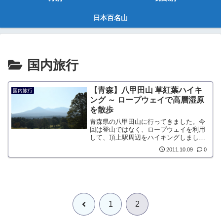
日本百名山
国内旅行
【青森】八甲田山 草紅葉ハイキ
国内旅行
ング ～ ロープウェイで高層湿原
を散歩
青森県の八甲田山に行ってきました。今
回は登山ではなく、ロープウェイを利用
して、頂上駅周辺をハイキングしまし
た。ちょうど紅葉がピークで、ロープウ
2011.10.09
0
ェイの周回コースは見頃でした。朝の青
森駅前にザックを持った人がいっぱいい
るなと思ったら、八甲田山に...
前
1
2