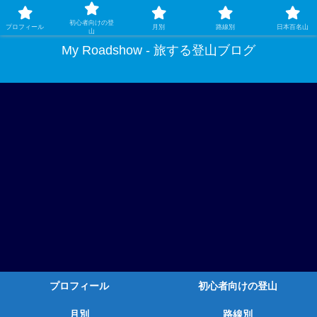
ガチ登山ではなく、グルメや温泉、観光もする旅する登山
初心者向けの登
プロフィール
月別
路線別
日本百名山
山
My Roadshow - 旅する登山ブログ
プロフィール
初心者向けの登山
月別
路線別