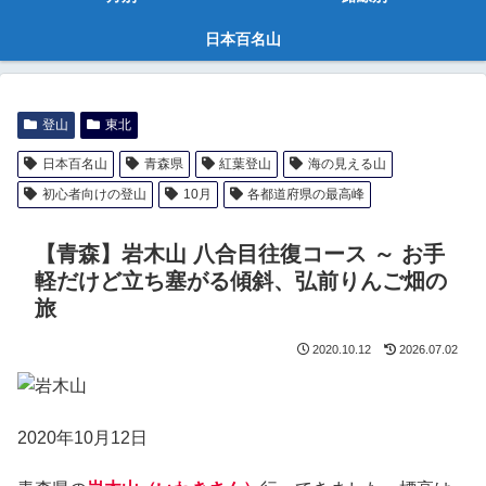
日本百名山
登山
東北
日本百名山
青森県
紅葉登山
海の見える山
初心者向けの登山
10月
各都道府県の最高峰
【青森】岩木山 八合目往復コース ～ お手
軽だけど立ち塞がる傾斜、弘前りんご畑の
旅
2020.10.12
2026.07.02
2020年10月12日