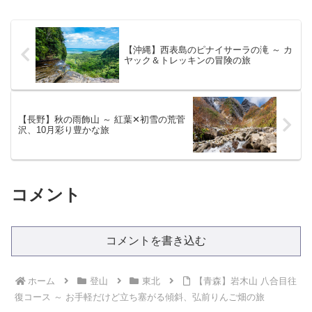
では人気の山の一つです。
【沖縄】西表島のピナイサーラの滝 ～ カ
ヤック＆トレッキンの冒険の旅
【長野】秋の雨飾山 ～ 紅葉✕初雪の荒菅
沢、10月彩り豊かな旅
コメント
コメントを書き込む
ホーム
登山
東北
【青森】岩木山 八合目往
復コース ～ お手軽だけど立ち塞がる傾斜、弘前りんご畑の旅