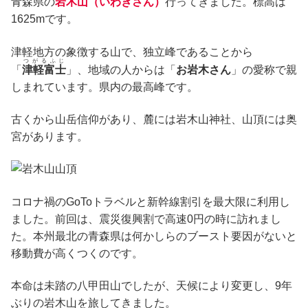
青森県の
岩木山（いわきさん）
行ってきました。標高は
1625mです。
津軽地方の象徴する山で、独立峰であることから
つがるふじ
「
津軽富士
」、地域の人からは「
お岩木さん
」の愛称で親
しまれています。県内の最高峰です。
古くから山岳信仰があり、麓には岩木山神社、山頂には奥
宮があります。
コロナ禍のGoToトラベルと新幹線割引を最大限に利用し
ました。前回は、震災復興割で高速0円の時に訪れまし
た。本州最北の青森県は何かしらのブースト要因がないと
移動費が高くつくのです。
本命は未踏の八甲田山でしたが、天候により変更し、9年
ぶりの岩木山を旅してきました。