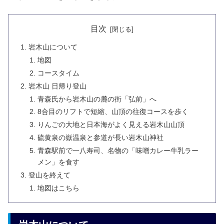
目次
岩木山について
地図
コースタイム
岩木山 日帰り登山
青森氏から岩木山の麓の街「弘前」へ
8合目のリフトで短縮、山頂の往復コースを歩く
りんごの大地と日本海がよく見える岩木山山頂
硫黄泉の嶽温泉と参道が長い岩木山神社
青森駅前で一八寿司、名物の「味噌カレー牛乳ラー
メン」を食す
登山を終えて
地図はこちら