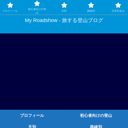
ガチ登山ではなく、グルメや温泉、観光もする旅する登山
初心者向けの登
プロフィール
月別
路線別
日本百名山
山
My Roadshow - 旅する登山ブログ
プロフィール
初心者向けの登山
月別
路線別