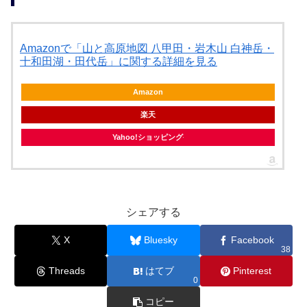
Amazonで「山と高原地図 八甲田・岩木山 白神岳・
十和田湖・田代岳」に関する詳細を見る
Amazon
楽天
Yahoo!ショッピング
シェアする
X
Bluesky
Facebook
38
Threads
はてブ
Pinterest
0
コピー