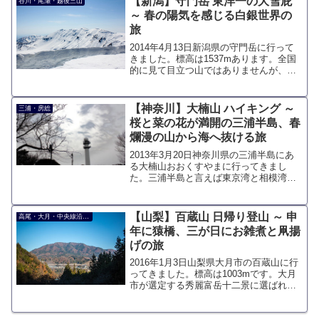
【新潟】守門岳 東洋一の大雪庇
谷川・尾瀬・越後三山
～ 春の陽気を感じる白銀世界の
旅
2014年4月13日新潟県の守門岳に行って
きました。標高は1537mあります。全国
的に見て目立つ山ではありませんが、日
本屈指の豪雪地帯であるため雪解けが遅
く、山頂に形成される雪庇が有名です。
アプローチが長い最高峰である青雲岳は
【神奈川】大楠山 ハイキング ～
三浦・房総
登らず、雪庇が形成される大岳を目指し
桜と菜の花が満開の三浦半島、春
ました。
爛漫の山から海へ抜ける旅
2013年3月20日神奈川県の三浦半島にあ
る大楠山おおくすやまに行ってきまし
た。三浦半島と言えば東京湾と相模湾を
隔て、横須賀、逗子、葉山など丘陵に市
街地が広がっている海沿いの地域です。
山岳地帯と真逆の方向に位置するところ
【山梨】百蔵山 日帰り登山 ～ 申
高尾・大月・中央線沿線の山
ですがちゃんと山はあ...
年に猿橋、三が日にお雑煮と凧揚
げの旅
2016年1月3日山梨県大月市の百蔵山に行
ってきました。標高は1003mです。大月
市が選定する秀麗富岳十二景に選ばれて
います。中央線の猿橋駅から登山するこ
とができ、アクセスも良く、大月エリア