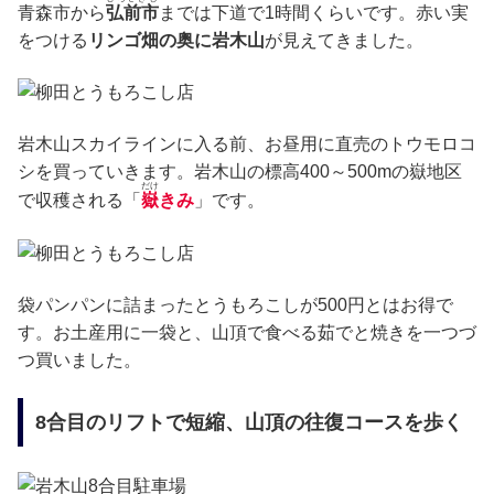
青森市から
弘前市
までは下道で1時間くらいです。赤い実
をつける
リンゴ畑の奥に岩木山
が見えてきました。
岩木山スカイラインに入る前、お昼用に直売のトウモロコ
シを買っていきます。岩木山の標高400～500mの嶽地区
だけ
で収穫される「
嶽
きみ
」です。
袋パンパンに詰まったとうもろこしが500円とはお得で
す。お土産用に一袋と、山頂で食べる茹でと焼きを一つづ
つ買いました。
8合目のリフトで短縮、山頂の往復コースを歩く