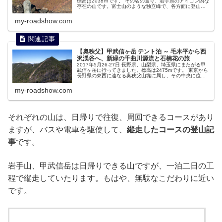
標高は2038ｍです。 その名の通り、岩手県のアイコン的な
存在の山です。富士山のような独立峰で、各方面に登山コ
ースが存在します。今回は、八合目にある避難小屋に宿泊
し、馬返し登山口から松川温泉へと縦走しました。 特に、
my-roadshow.com
カルデラ内部の八ツ目湿原、御苗代湖、大地獄谷など、見
どころ満載でした。
【奥秩父】甲武信ヶ岳 テント泊 ～ 毛木平から西
沢渓谷へ、新緑の千曲川源流と石楠花の旅
2017年5月26-27日 長野県、山梨県、埼玉県にまたがる甲
武信ヶ岳に行ってきました。標高は2475mです。 東京から
長野県の東西に連なる奥秩父山塊に属し、その中央に位置
している山です。山名の「甲武信」は、旧国名で甲州(山
梨)、武州(埼玉)、信州(長野)の県境、また山頂が拳のように
my-roadshow.com
見えるという説があるらしいです。
それぞれの山は、日帰りで往復、周回できるコースがあり
ますが、バスや電車を駆使して、
縦走したコースの登山記
事
です。
岩手山、甲武信岳は日帰りできる山ですが、一泊二日の工
程で縦走していたります。もはや、無駄なこだわりに近い
です。