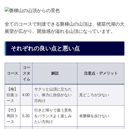
全てのコースで到達できる磐梯山の山頂は、猪苗代湖の大
展望が広がり、開放感が溢れる山頂になっています。
それぞれの良い点と悪い点
コー
コース
スタ
解説
注意点・デメリット
イム
【梅】
サクッと山頂に立ちた
往復コ
4:00
い、体力に自信がない
見どころが少ない
ース
方向け
【竹】
行きと帰りで違う景色
周回コ
5:20
をバランスよく楽しみ
表磐梯を歩けない
ース
たい方向け