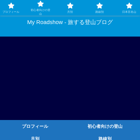
ガチ登山ではなく、グルメや温泉、観光もする旅する登山
初心者向けの登
プロフィール
月別
路線別
日本百名山
山
My Roadshow - 旅する登山ブログ
プロフィール
初心者向けの登山
月別
路線別