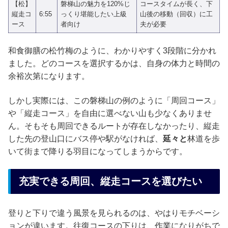
【松】
磐梯山の魅力を120%じ
コースタイムが長く、下
縦走コ
6:55
っくり堪能したい上級
山後の移動（回収）に工
ース
者向け
夫が必要
和食御膳の松竹梅のように、わかりやすく3段階に分かれ
ました。どのコースを選択するかは、自身の体力と時間の
余裕次第になります。
しかし実際には、この磐梯山の例のように「周回コース」
や「縦走コース」を自由に選べない山も少なくありませ
ん。そもそも周回できるルートが存在しなかったり、縦走
した先の登山口にバス停や駅がなければ、
延々と
林道を歩
いて街まで降りる羽目になってしまうからです。
充実できる周回、縦走コースを選びたい
登りと下りで違う風景を見られるのは、やはりモチベーシ
ョンが違います。往復コースの下りは、作業になりがちで