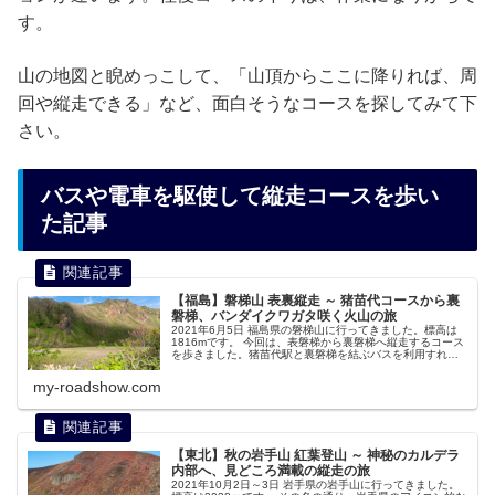
す。
山の地図と睨めっこして、「山頂からここに降りれば、周
回や縦走できる」など、面白そうなコースを探してみて下
さい。
バスや電車を駆使して縦走コースを歩い
た記事
【福島】磐梯山 表裏縦走 ～ 猪苗代コースから裏
磐梯、バンダイクワガタ咲く火山の旅
2021年6月5日 福島県の磐梯山に行ってきました。標高は
1816mです。 今回は、表磐梯から裏磐梯へ縦走するコース
を歩きました。猪苗代駅と裏磐梯を結ぶバスを利用すれ
ば、比較的安価に縦走が可能。緑豊かな表磐梯と荒々しい
裏磐梯の両面を一度に堪能できます。
my-roadshow.com
【東北】秋の岩手山 紅葉登山 ～ 神秘のカルデラ
内部へ、見どころ満載の縦走の旅
2021年10月2日～3日 岩手県の岩手山に行ってきました。