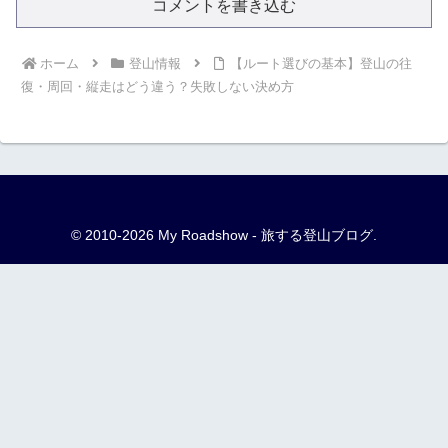
コメントを書き込む
ホーム
登山情報
【ルート選びの基本】登山の往
復・周回・縦走はどう違う？失敗しない決め方
© 2010-2026 My Roadshow - 旅する登山ブログ.