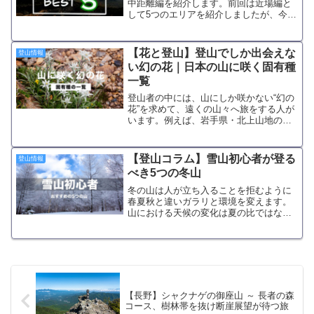
中距離編を紹介します。前回は近場編と
して5つのエリアを紹介しましたが、今回
は都心から100～200キロ離れた中距離編
です。今回紹介するエリアは、電車とバ
スで日帰りできるけど、場合によっては
【花と登山】登山でしか出会えな
登山情報
車がないとアク...
い幻の花｜日本の山に咲く固有種
一覧
登山者の中には、山にしか咲かない“幻の
花”を求めて、遠くの山々へ旅をする人が
います。例えば、岩手県・北上山地の早
池峰山には、「日本のエーデルワイス」
とも呼ばれるハヤチネウスユキソウが咲
きます。また、雪解けの南アルプス、日
【登山コラム】雪山初心者が登る
登山情報
本で標高第2位を誇る...
べき5つの冬山
冬の山は人が立ち入ることを拒むように
春夏秋と違いガラリと環境を変えます。
山における天候の変化は夏の比ではな
く、先ほどまで晴れていたと思えば、次
の一瞬には雲が山を覆い雪を降らせ、強
風が吹き荒れます。雪崩、滑落、ホワイ
トアウト、低体温症、凍傷、...
【長野】シャクナゲの御座山 ～ 長者の森
コース、樹林帯を抜け断崖展望が待つ旅