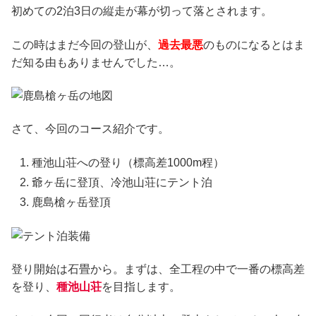
初めての2泊3日の縦走が幕が切って落とされます。
この時はまだ今回の登山が、
過去最悪
のものになるとはま
だ知る由もありませんでした…。
さて、今回のコース紹介です。
種池山荘への登り（標高差1000m程）
爺ヶ岳に登頂、冷池山荘にテント泊
鹿島槍ヶ岳登頂
登り開始は石畳から。まずは、全工程の中で一番の標高差
を登り、
種池山荘
を目指します。