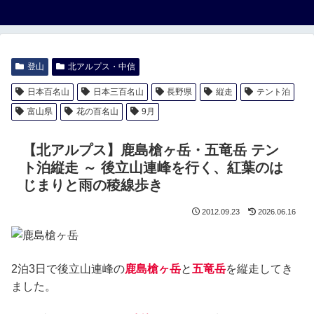
登山
北アルプス・中信
日本百名山
日本三百名山
長野県
縦走
テント泊
富山県
花の百名山
9月
【北アルプス】鹿島槍ヶ岳・五竜岳 テン
ト泊縦走 ～ 後立山連峰を行く、紅葉のは
じまりと雨の稜線歩き
2012.09.23
2026.06.16
2泊3日で後立山連峰の
鹿島槍ヶ岳
と
五竜岳
を縦走してき
ました。