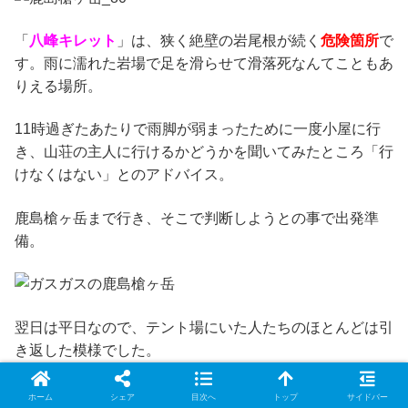
「
八峰キレット
」は、狭く絶壁の岩尾根が続く
危険箇所
で
す。雨に濡れた岩場で足を滑らせて滑落死なんてこともあ
りえる場所。
11時過ぎたあたりで雨脚が弱まったために一度小屋に行
き、山荘の主人に行けるかどうかを聞いてみたところ「行
けなくはない」とのアドバイス。
鹿島槍ヶ岳まで行き、そこで判断しようとの事で出発準
備。
翌日は平日なので、テント場にいた人たちのほとんどは引
き返した模様でした。
ホーム
シェア
目次へ
トップ
サイドバー