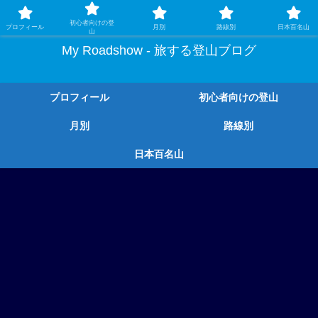
ガチ登山ではなく、グルメや温泉、観光もする旅する登山
初心者向けの登
プロフィール
月別
路線別
日本百名山
山
My Roadshow - 旅する登山ブログ
プロフィール
初心者向けの登山
月別
路線別
日本百名山