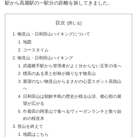
駅から高麗駅の一駅分の距離を旅してきました。
目次
物見山・日和田山ハイキングについて
地図
コースタイム
物見山・日和田山ハイキング
武蔵横手駅から管理者がよく分からない五常の滝へ
標高のある里と杉林が織りなす物見山
展望のない物見山からまさかの心霊スポット高指山
へ
日和田山は朝鮮半島の歴史が残る山頂、都心部の展
望が広がる
巾着田の阿里山で食べるヴィーガンランチと散り始
めの桜並木
登山を終えて
地図はこちら