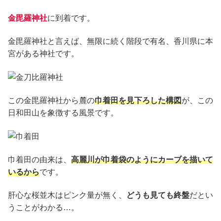
金毘羅神社
に到着です。
金毘羅神社と言えば、無限に続く階段で有名、香川県に本
宮がある神社です。
この金毘羅神社から麓の
巾着田を見下ろした構図
が、この
日和田山を象徴する風景です。
巾着田の由来は、
高麗川が巾着袋のようにカーブを描いて
いるから
です。
肝心な桜並木はピンク量が無く、
どうも見ても終盤
だとい
うことがわかる…。