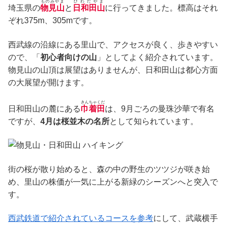
ものみやま
ひわだやま
埼玉県の
物見山
と
日和田山
に行ってきました。標高はそれ
ぞれ375m、305mです。
西武線の沿線にある里山で、アクセスが良く、歩きやすい
ので、「
初心者向けの山
」としてよく紹介されています。
物見山の山頂は展望はありませんが、日和田山は都心方面
の大展望が開けます。
きんちゃくだ
日和田山の麓にある
巾着田
は、9月ごろの曼珠沙華で有名
ですが、
4月は桜並木の名所
として知られています。
街の桜が散り始めると、森の中の野生のツツジが咲き始
め、里山の株価が一気に上がる新緑のシーズンへと突入で
す。
西武鉄道で紹介されているコースを参考
にして、武蔵横手