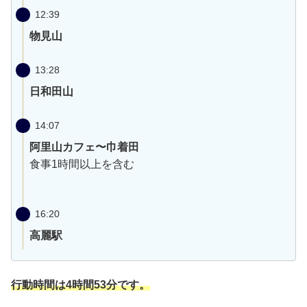
12:39
物見山
13:28
日和田山
14:07
阿里山カフェ〜巾着田
食事1時間以上を含む
16:20
高麗駅
行動時間は4時間53分です。