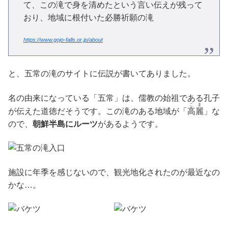
て、この滝で身を清めたという言い伝えが残って
おり、地域に根付いた必勝祈願の滝
https://www.gojo-falls.or.jp/about
と、五常の滝のサイトに伝説が書いてありました。
名の由来になっている「五常」は、儒教の始祖である孔子
こま
が伝えた道徳だそうです。この滝のある地域が「
高麗
」な
ので、
朝鮮半島にルーツ
があるようです。
施設に年季を感じないので、観光地化されたのが最近なの
かな…。