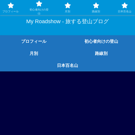
ガチ登山ではなく、グルメや温泉、観光もする旅する登山
初心者向けの登
プロフィール
月別
路線別
日本百名山
山
My Roadshow - 旅する登山ブログ
プロフィール
初心者向けの登山
月別
路線別
日本百名山