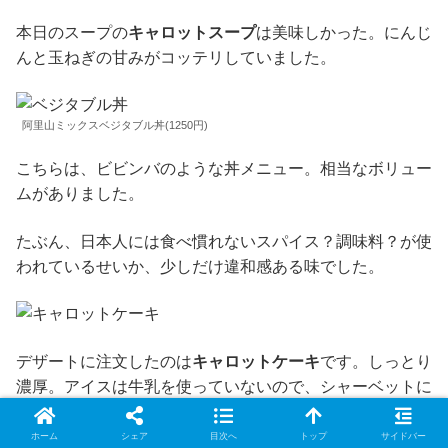
本日のスープの
キャロットスープ
は美味しかった。にんじ
んと玉ねぎの甘みがコッテリしていました。
阿里山ミックスベジタブル丼(1250円)
こちらは、ビビンバのような丼メニュー。相当なボリュー
ムがありました。
たぶん、日本人には食べ慣れないスパイス？調味料？が使
われているせいか、少しだけ違和感ある味でした。
デザートに注文したのは
キャロットケーキ
です。しっとり
濃厚。アイスは牛乳を使っていないので、シャーベットに
近い食感でした。豆乳を使っているのかな？
ホーム
シェア
目次へ
トップ
サイドバー