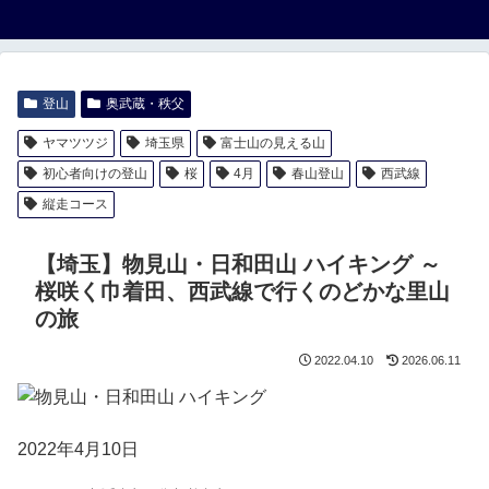
登山
奥武蔵・秩父
ヤマツツジ
埼玉県
富士山の見える山
初心者向けの登山
桜
4月
春山登山
西武線
縦走コース
【埼玉】物見山・日和田山 ハイキング ～
桜咲く巾着田、西武線で行くのどかな里山
の旅
2022.04.10
2026.06.11
2022年4月10日