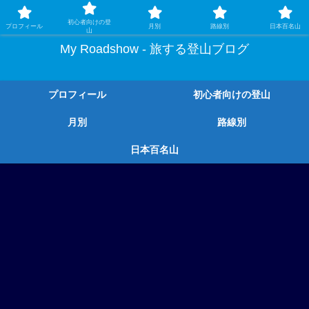
ガチ登山ではなく、グルメや温泉、観光もする旅する登山
初心者向けの登
プロフィール
月別
路線別
日本百名山
山
My Roadshow - 旅する登山ブログ
プロフィール
初心者向けの登山
月別
路線別
日本百名山