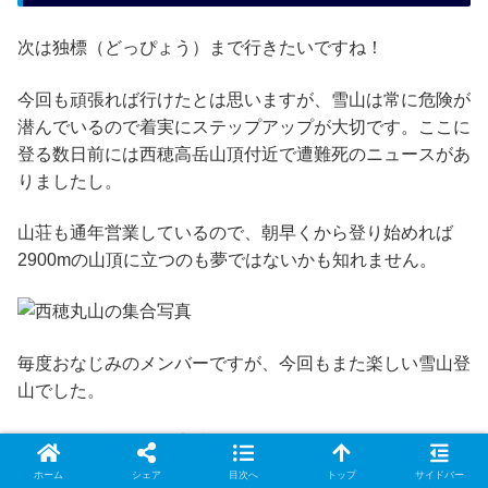
次は独標（どっぴょう）まで行きたいですね！
今回も頑張れば行けたとは思いますが、雪山は常に危険が
潜んでいるので着実にステップアップが大切です。ここに
登る数日前には西穂高岳山頂付近で遭難死のニュースがあ
りましたし。
山荘も通年営業しているので、朝早くから登り始めれば
2900mの山頂に立つのも夢ではないかも知れません。
毎度おなじみのメンバーですが、今回もまた楽しい雪山登
山でした。
休みの最後にこんな素晴らしい景色を見てしまうと、正月
明けの仕事が本当に憂鬱で仕方がなかったです。
ホーム
シェア
目次へ
トップ
サイドバー