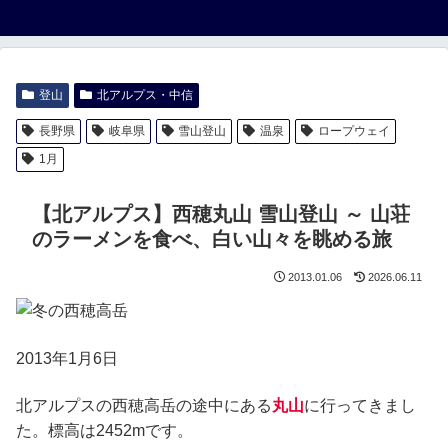
登山
北アルプス・中信
長野県
岐阜県
雪山登山
温泉
ロープウェイ
1月
【北アルプス】西穂丸山 雪山登山 ～ 山荘
のラーメンを食べ、白い山々を眺める旅
2013.01.06
2026.06.11
2013年1月6日
北アルプスの西穂高岳の途中にある
丸山
に行ってきまし
た。標高は2452mです。