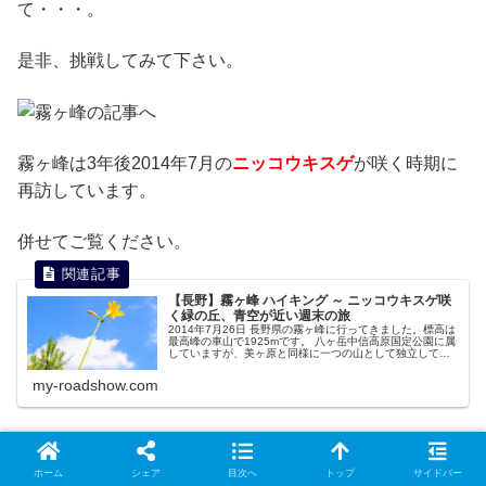
て・・・。
是非、挑戦してみて下さい。
霧ヶ峰は3年後2014年7月の
ニッコウキスゲ
が咲く時期に
再訪しています。
併せてご覧ください。
【長野】霧ヶ峰 ハイキング ～ ニッコウキスゲ咲
く緑の丘、青空が近い週末の旅
2014年7月26日 長野県の霧ヶ峰に行ってきました。標高は
最高峰の車山で1925mです。 八ヶ岳中信高原国定公園に属
していますが、美ヶ原と同様に一つの山として独立してい
ます。ビーナスラインという観光道路が整備されているた
め、登山口の標高は高く、登山をしない人でも楽しめる山
my-roadshow.com
です。
地図はこちら
ホーム
シェア
目次へ
トップ
サイドバー