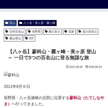
登山
八ヶ岳・美ヶ原・霧ヶ峰
日本百名山
長野県
郷土富士
温泉
花の百名山
夏山登山
8月
【八ヶ岳】蓼科山・霧ヶ峰・美ヶ原 登山
～ 一日で3つの百名山に登る無謀な旅
2011.08.06
2026.06.19
2011年8月６日
長野県・八ヶ岳連峰の北部に位置する
蓼科山（たてしなや
ま）
へ行ってきました。