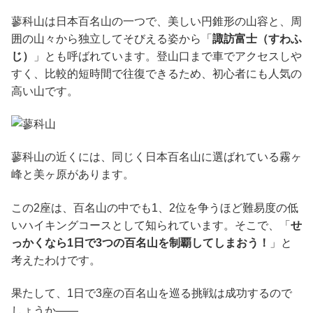
蓼科山は日本百名山の一つで、美しい円錐形の山容と、周
囲の山々から独立してそびえる姿から「
諏訪富士（すわふ
じ）
」とも呼ばれています。登山口まで車でアクセスしや
すく、比較的短時間で往復できるため、初心者にも人気の
高い山です。
蓼科山の近くには、同じく日本百名山に選ばれている霧ヶ
峰と美ヶ原があります。
この2座は、百名山の中でも1、2位を争うほど難易度の低
いハイキングコースとして知られています。そこで、「
せ
っかくなら1日で3つの百名山を制覇してしまおう！
」と
考えたわけです。
果たして、1日で3座の百名山を巡る挑戦は成功するので
しょうか――。