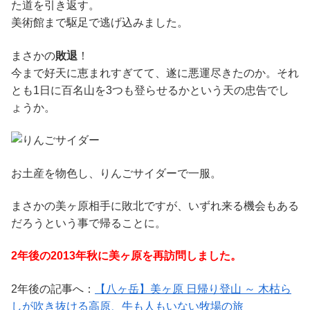
た道を引き返す。
美術館まで駆足で逃げ込みました。
まさかの
敗退
！
今まで好天に恵まれすぎてて、遂に悪運尽きたのか。それ
とも1日に百名山を3つも登らせるかという天の忠告でし
ょうか。
お土産を物色し、りんごサイダーで一服。
まさかの美ヶ原相手に敗北ですが、いずれ来る機会もある
だろうという事で帰ることに。
2年後の2013年秋に美ヶ原を再訪問しました。
2年後の記事へ：
【八ヶ岳】美ヶ原 日帰り登山 ～ 木枯ら
しが吹き抜ける高原、牛も人もいない牧場の旅