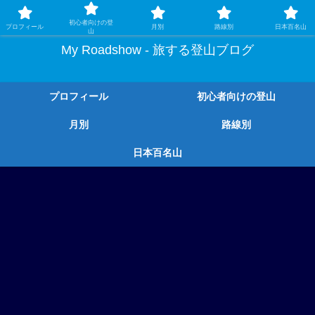
ガチ登山ではなく、グルメや温泉、観光もする旅する登山
初心者向けの登
プロフィール
月別
路線別
日本百名山
山
My Roadshow - 旅する登山ブログ
プロフィール
初心者向けの登山
月別
路線別
日本百名山