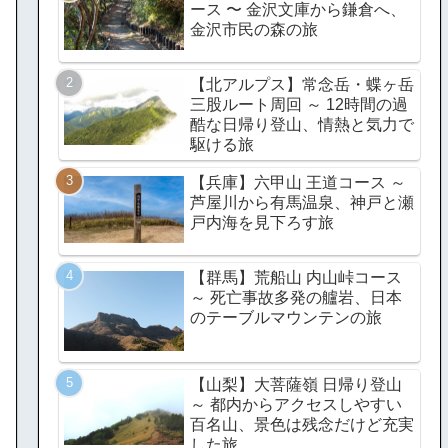
ース 〜 金沢文庫から鎌倉へ、
金沢市民の森の旅
【北アルプス】常念岳・蝶ヶ岳
三股ルート周回 ～ 12時間の過
酷な日帰り登山、情熱と気力で
駆ける旅
【兵庫】六甲山 王道コース ～
芦屋川から有馬温泉、神戸と瀬
戸内海を見下ろす旅
【群馬】荒船山 内山峠コース
～ 死亡事故多発の艫岩、日本
のテーブルマウンテンの旅
【山梨】大菩薩嶺 日帰り登山
～ 都内からアクセスしやすい
百名山、景色は残念だけど充実
した旅