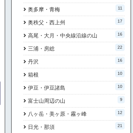
11
奥多摩・青梅
17
奥秩父・西上州
16
高尾・大月・中央線沿線の山
22
三浦・房総
16
丹沢
10
箱根
10
伊豆・伊豆諸島
9
富士山周辺の山
12
八ヶ岳・美ヶ原・霧ヶ峰
21
日光・那須