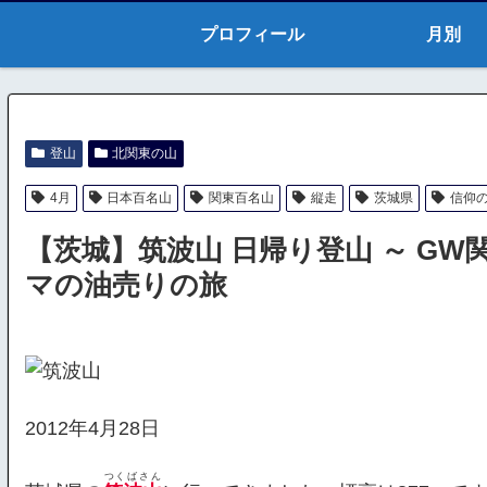
プロフィール
月別
登山
北関東の山
4月
日本百名山
関東百名山
縦走
茨城県
信仰
【茨城】筑波山 日帰り登山 ～ G
マの油売りの旅
2012年4月28日
つくばさん