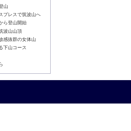
登山
スプレスで筑波山へ
から登山開始
筑波山山頂
放感抜群の女体山
る下山コース
ら