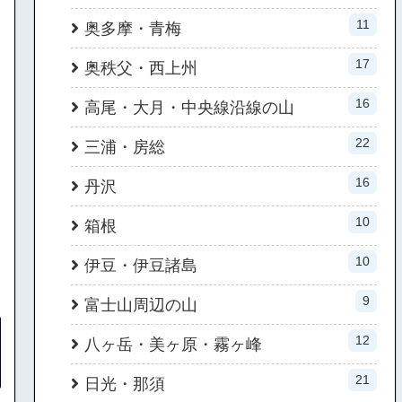
11
奥多摩・青梅
17
奥秩父・西上州
16
高尾・大月・中央線沿線の山
22
三浦・房総
16
丹沢
10
箱根
10
伊豆・伊豆諸島
9
富士山周辺の山
12
八ヶ岳・美ヶ原・霧ヶ峰
21
日光・那須