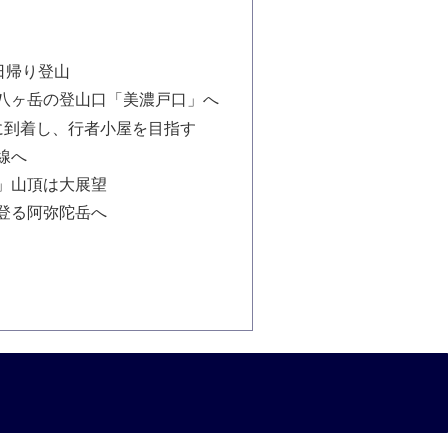
日帰り登山
八ヶ岳の登山口「美濃戸口」へ
に到着し、行者小屋を目指す
線へ
」山頂は大展望
登る阿弥陀岳へ