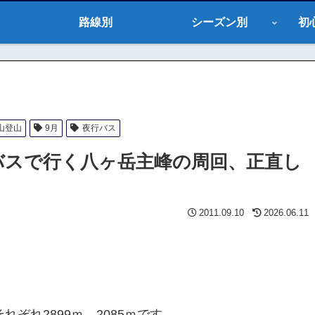
路線別
シーズン別
初
山登山
9月
夜行バス
行バスで行く八ヶ岳主峰の周回、正直し
2011.09.10
2026.06.11
ぞれ2899ｍ、2085ｍです。