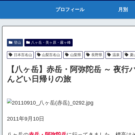
プロフィール
月別
登山
八ヶ岳・美ヶ原・霧ヶ峰
日本百名山
山梨百名山
山梨県
長野県
温泉
夏
【八ヶ岳】赤岳・阿弥陀岳 ～ 夜
んどい日帰りの旅
2011年9月10日
八ヶ岳の
赤岳・阿弥陀岳
に行ってきました。標高はそれ