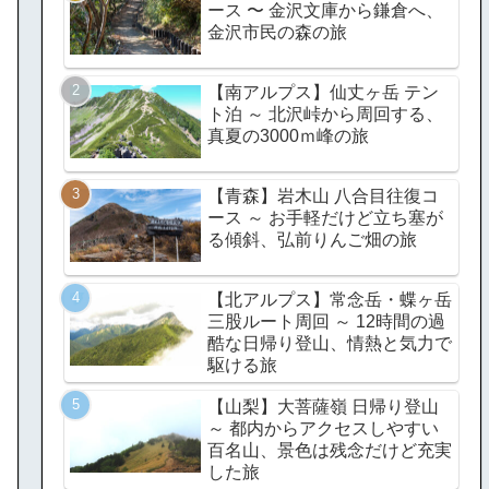
ース 〜 金沢文庫から鎌倉へ、
金沢市民の森の旅
【南アルプス】仙丈ヶ岳 テン
ト泊 ～ 北沢峠から周回する、
真夏の3000ｍ峰の旅
【青森】岩木山 八合目往復コ
ース ～ お手軽だけど立ち塞が
る傾斜、弘前りんご畑の旅
【北アルプス】常念岳・蝶ヶ岳
三股ルート周回 ～ 12時間の過
酷な日帰り登山、情熱と気力で
駆ける旅
【山梨】大菩薩嶺 日帰り登山
～ 都内からアクセスしやすい
百名山、景色は残念だけど充実
した旅