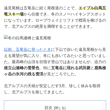
遠見尾根は五竜岳に続く尾根道のことで、
エイブル白馬五
竜スキー場
から往復でき、冬のスノーハイキングスポット
になっています。ロープウェイとリフトで標高を稼げるの
で、北アルプスの絶景を満喫することができます。
以前、五竜岳に登ったとき
に下山で歩いた遠見尾根から見
える展望が気に入り、冬にも歩いてみたいと思っていまし
た。最高峰の山頂を目指す登山ではありませんが、迫力の
後立山連峰の雪景色
、特に
五竜岳に現れる武田菱
と
鹿島槍
ヶ岳の氷河の残る雪渓
が見どころでした。
北アルプスの天候が安定しだす3月、珍しく休みを取得
し、北アルプスを旅してきました。
目次