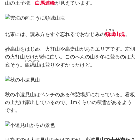
山の王子様、
白馬連峰
が見えています。
くびき
北東には、読み方をすぐ忘れるでおなじみの
頸城
山塊
。
妙高山をはじめ、火打山や高妻山があるエリアです。左側
の火打山だけが妙に白い。このへんの山を冬に登るのは大
いいづなやま
変そう。
飯縄山
は登りやすかったけど。
秋の小遠見山はベンチのある休憩場所になっている。看板
の上だけ露出しているので、1mくらいの積雪があるよう
です。
目指すのは大遠見山なわけですが、
小遠見山で十分満たさ