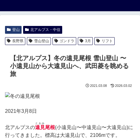
登山
北アルプス・中信
長野県
雪山登山
ゴンドラ
3月
リフト
【北アルプス】冬の遠見尾根 雪山登山 〜
小遠見山から大遠見山へ、武田菱を眺める
旅
2021.03.08
2026.03.02
2021年3月8日
とおみ
北アルプスの
遠見
尾根
(小遠見山〜中遠見山〜大遠見山)に
行ってきました。標高は大遠見山で、2106mです。