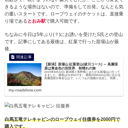
きるような場所はないので、準備をして出発。なんとも気
の重いスタートです。ロープウェイのチケットは、直接乗
り場である
とおみ駅
で購入可能です。
ちなみに今日は5年ぶり(？)にお誘いを受けたS氏との登山
です。記事にしてある最後は、紅葉で行った苗場山が最
後。
【新潟】苗場山 紅葉登山(祓川コース) ～ 高層湿
原は黄金色の別世界、秋晴れの旅
2015年9月22日 新潟県と長野県にまたがる苗場山に行って
きました。標高は2145mです。 標高2000mの山頂に広がる
高層湿原が有名な山で、いくつもの池塘が点在し、特異な
景観が魅力の山です。9月下旬以降になると緑の草原が黄金
色変わり、秋色の世界に変わります。
my-roadshow.com
白馬五竜テレキャビンのロープウェイ往復券を2000円で
購入です。