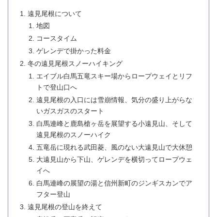
遠見尾根について
地図
コースタイム
ゲレンデで掛かった料金
冬の遠見尾根スノーハイキング
エイブル白馬五竜スキー場からロープウェイとリフ
トで登山口へ
遠見尾根の入口には雪崩情報、気分の盛り上がらな
いガスガスのスタート
白馬連峰と鹿島槍ヶ岳を展望する小遠見山、そして
遠見尾根のスノーハイク
五竜岳に現れる武田菱、風のない大遠見山で大休憩
大遠見山から下山、ゲレンデを横切ってロープウェ
イへ
白馬連峰の展望の湯と信州新町のジンギスカンでア
フター登山
遠見尾根の登山を終えて