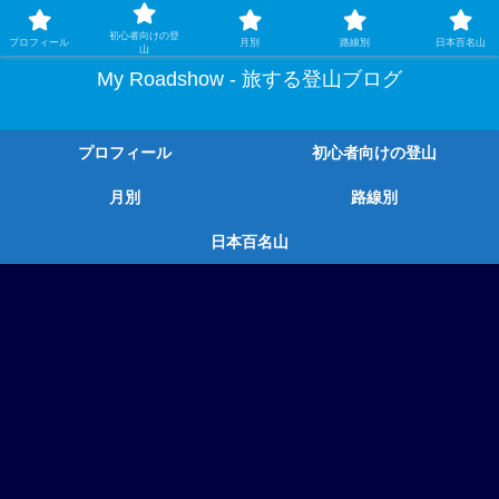
ガチ登山ではなく、グルメや温泉、観光もする旅する登山
初心者向けの登
プロフィール
月別
路線別
日本百名山
山
My Roadshow - 旅する登山ブログ
プロフィール
初心者向けの登山
月別
路線別
日本百名山