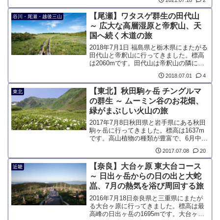
2021.07.18
2
からは笹尾根の稜線があります。7月中旬
頃、野反湖にはノゾリキスゲが満開にな
【尾瀬】ワタスゲ群生の田代山
谷川・尾瀬・越後三山
り、秘境のお花畑を求めて観光客でにぎ
～ 広大な高層湿原と帝釈山、天
わいます。
国へ続く木道の旅
2018年7月1日 福島県と栃木県にまたがる
田代山と帝釈山に行ってきました。標高
は2060mです。田代山は帝釈山の隣にあ
り、高層湿原が広がります。ワタスゲが
2018.07.01
4
見ごろでした。福島県と栃木県の県境を
成すのが帝釈山脈で、その主峰が帝釈山
【東北】秋田駒ヶ岳 チングルマ
東北
です。
の群生 ～ ムーミン谷のお花畑、
緑がまぶしい火山の旅
2017年7月8日秋田県と岩手県にある秋田
駒ヶ岳に行ってきました。標高は1637m
です。高山植物の種類が豊富で、6月中旬
から7月上旬にかけて最盛期を迎えます。
2017.07.08
20
「ムーミン谷」と呼ばれる一帯にはチン
グルマが咲き誇り、その規模は信越の
【奈良】大台ヶ原 東大台コース
近畿
山々でもなかなか見られません。麓には
～ 日出ヶ岳からの日の出と大蛇
田沢湖や乳頭温泉郷などの観光地があ
嵓、7月の熱気を浴び周回する旅
り、東北を代表する人気の山の一つで
す。
2016年7月18日奈良県と三重県にまたが
る大台ヶ原に行ってきました。標高は最
高峰の日出ヶ岳の1695mです。大台ヶ原