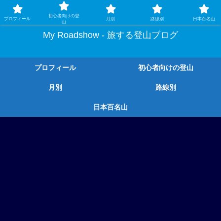
ガチ登山ではなく、グルメや温泉、観光もする旅する登山
初心者向けの登
プロフィール
月別
路線別
日本百名山
山
My Roadshow - 旅する登山ブログ
プロフィール
初心者向けの登山
月別
路線別
日本百名山