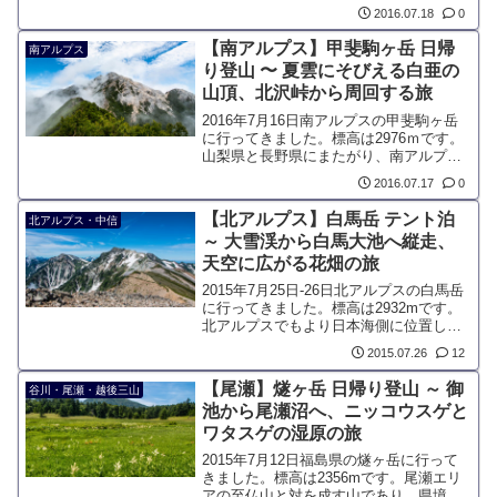
の定番である東大台コースを周回して歩
2016.07.18
0
きました。コースタイムは4時間弱です
が、変化のある樹林帯歩きが楽しめ、大
【南アルプス】甲斐駒ヶ岳 日帰
南アルプス
蛇嵓などの迫力ある見所満載です。
り登山 〜 夏雲にそびえる白亜の
山頂、北沢峠から周回する旅
2016年7月16日南アルプスの甲斐駒ヶ岳
に行ってきました。標高は2976ｍです。
山梨県と長野県にまたがり、南アルプス
の山々の中で、顔役的な存在です。ま
2016.07.17
0
た、南アルプスの天然水の採水地として
も有名。花崗岩が剥き出しで、歪な形を
【北アルプス】白馬岳 テント泊
北アルプス・中信
した白亜の山頂が特徴です。
～ 大雪渓から白馬大池へ縦走、
天空に広がる花畑の旅
2015年7月25日-26日北アルプスの白馬岳
に行ってきました。標高は2932mです。
北アルプスでもより日本海側に位置し、
冬は豪雪、夏は水量が豊富な白馬岳は、
2015.07.26
12
高山植物の宝庫になっています。白馬連
山高山植物帯として、特別天然記念物に
【尾瀬】燧ヶ岳 日帰り登山 ～ 御
谷川・尾瀬・越後三山
指定されています。白馬岳の人気縦走ル
池から尾瀬沼へ、ニッコウスゲと
ート、大雪渓から白馬大池をテント泊で
ワタスゲの湿原の旅
縦走しました。
2015年7月12日福島県の燧ヶ岳に行って
きました。標高は2356mです。尾瀬エリ
アの至仏山と対を成す山であり、県境ギ