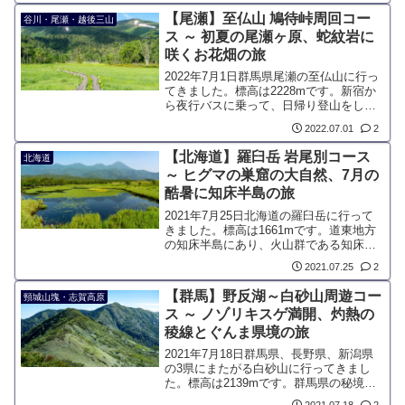
花々を楽しめるほか、利尻岳や海の雄大
【尾瀬】至仏山 鳩待峠周回コー
谷川・尾瀬・越後三山
な景色を望むことができる、眺望に優れ
ス ～ 初夏の尾瀬ヶ原、蛇紋岩に
たルートです。
咲くお花畑の旅
2022年7月1日群馬県尾瀬の至仏山に行っ
てきました。標高は2228mです。新宿か
ら夜行バスに乗って、日帰り登山をして
きました。初夏の季節に、蛇紋岩で形成
2022.07.01
2
された山肌には、高山植物のお花畑を見
ることが出来ます。7月上旬から中旬にか
【北海道】羅臼岳 岩尾別コース
北海道
けて、ホソバヒナウスユキソウなどの珍
～ ヒグマの巣窟の大自然、7月の
しい花が咲きます。
酷暑に知床半島の旅
2021年7月25日北海道の羅臼岳に行って
きました。標高は1661mです。道東地方
の知床半島にあり、火山群である知床連
山の最高峰です。山頂からはオホーツク
2021.07.25
2
海を眺め、空気が澄んでいると北方領土
を見ることが出来ます。ヒグマの生息数
【群馬】野反湖～白砂山周遊コー
頸城山塊・志賀高原
が多いことから、登山者にとって憧れで
ス ～ ノゾリキスゲ満開、灼熱の
もありながら、恐怖心を持たれている山
稜線とぐんま県境の旅
です。
2021年7月18日群馬県、長野県、新潟県
の3県にまたがる白砂山に行ってきまし
た。標高は2139mです。群馬県の秘境で
ある野反湖に登山口があり、標高2000m