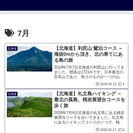
7月
【北海道】利尻山 鴛泊コース ～
北海道
海抜0mから頂き、北の果てにあ
る島の旅
2018年7月7日北海道の利尻山に行ってき
ました。標高は1721mです。日本最北の
百名山であり、島そのものが一つの山と
もいえる利尻島。日本海に美しくそびえ
2026.03.13
2
立つその姿は、「利尻富士」の愛称で広
く親しまれています。数々の山を登って
【北海道】礼文島ハイキング ～
北海道
きた登山者にとっても、最果ての洋上に
最北の孤島、桃岩展望台コースを
あるこの山は、特別な憧れの一座です。
歩く旅
2018年7月6日北海道の礼文島にある桃岩
展望台コースを歩いてきました。礼文島
にあるハイキングコースの一つで、桃岩
展望台登山口から知床までを結ぶ全長6.4
2026.02.17
0
キロのコースです。礼文島に咲く多彩な