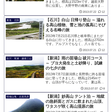
きました。標高は1523mです。越前大野
市に位置し、大野平野の南東にありま
す。独立峰であるため、別名「大野富
2013.07.22
12
士」とも呼ばれています。作者の故郷と
言うことで、たぶん贔屓目で日本百名山
【石川】白山 日帰り登山 ～ 溢れ
東海・北陸
に選ばれていることから、全国各地から
る高山植物、雪と池の孤高にそび
登山者が訪れます。
える名峰の旅
2013年7月21日石川県と岐阜県にまたが
る白山に行ってきました。標高は2702m
です。アルプスでもなく、八ヶ岳でもな
く、北陸地方の孤高にそびえる高山で
2013.07.21
12
す。白山と言えば、高山植物をおいて
は、語れない山です。花の名前に「ハク
【新潟】雨の苗場山 祓川コース
谷川・尾瀬・越後三山
サン」を冠する高山植物はとても多く、
～ ブヨ大発生と土砂降り、試練
雪解けの6月下旬から花のシーズンが始ま
の七夕の旅
ります。
2013年7月7日新潟県と長野県に跨る苗場
山に登ってきました。標高は2145mで
す。山頂が平らになっていて、夏は高山
植物が咲く高層湿原があります。豪雪地
2013.07.07
8
帯なので、雪が溶けるのは7月と遅く、遅
い春を迎える山です。
【新潟】妙高山 テント泊 ～ 地獄
頸城山塊・志賀高原
の急斜面とガスに飲まれた山頂、
ワタスゲ咲く高山湿原の旅