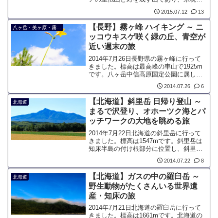
リギリではありますが、東北地方最高の
2015.07.12
13
山です。独立峰のように見えますが、最
高峰の柴安嵓など5つの山頂で構成されて
【長野】霧ヶ峰 ハイキング ～ ニ
八ヶ岳・美ヶ原・霧ヶ峰
います
ッコウキスゲ咲く緑の丘、青空が
近い週末の旅
2014年7月26日長野県の霧ヶ峰に行って
きました。標高は最高峰の車山で1925m
です。八ヶ岳中信高原国定公園に属して
いますが、美ヶ原と同様に一つの山とし
2014.07.26
6
て独立しています。ビーナスラインとい
う観光道路が整備されているため、登山
【北海道】斜里岳 日帰り登山 ～
北海道
口の標高は高く、登山をしない人でも楽
まるで沢登り、オホーツク海とパ
しめる山です。
ッチワークの大地を眺める旅
2014年7月22日北海道の斜里岳に行って
きました。標高は1547mです。斜里岳は
知床半島の付け根部分に位置し、斜里
町、清里町、標津町に跨っています。オ
2014.07.22
8
ホーツク海側の街から均整な形で見える
ためオホーツク富士または斜里富士と呼
【北海道】ガスの中の羅臼岳 ～
北海道
ばれています。
野生動物がたくさんいる世界遺
産・知床の旅
2014年7月21日北海道の羅臼岳に行って
きました。標高は1661mです。北海道の