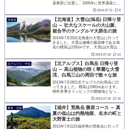
道東部に位置し、2005年に世界遺産に選
ばれた知床半島の主峰です。知床半島は
2014.07.21
8
千島火山帯に属し、羅臼岳の稜線から伸
びる硫黄岳は現在も活動中の火山です。
【北海道】大雪山(旭岳) 日帰り登
北海道
山 ～ 壮大なスケールの大山脈、
裾合平のチングルマ大群生の旅
2014年7月20日北海道の大雪山に行って
きました。大雪山連峰の最高峰である旭
岳の標高は2291mです。大雪山(大雪山連
峰)は北海道の中央部に位置する火山群の
2014.07.20
14
総称です。大雪山旭岳ロープウェイによ
り、標高1600mから登山することができ
【北アルプス】白馬岳 日帰り登
北アルプス・中信
ます。
山 ～ 高山植物の咲く華麗な大雪
渓、白馬三山の周回で散々な旅
2013年7月28日北アルプスの白馬岳に行
ってきました。標高は2981mあります。
98年冬季オリンピックの開催地となった
ことで知名度は高く、登山やウィンター
2013.07.28
16
スポーツをしない人でも知られている地
域ではないでしょうか。広大な北アルプ
【福井】荒島岳 勝原コース ～ 真
東海・北陸
スの北東部に位置し、日本海に程近い場
夏の低山は灼熱地獄、名水の町と
所にあります。
大野富士の旅
2013年7月22日福井県の荒島岳に行って