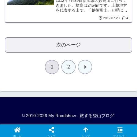
2012年7月29日新潟県の妙高山に行って
きました。標高は2454mです。上越地方
を代表する山で、「越後富士」と呼ばれ
ています。市の名前、観光地の名称に使
2012.07.29
4
用され、とてもブランド力の高い山で
す。北信五岳に数えられ、山岳信仰が色
濃く残る歴史があります。
次のページ
次
1
2
へ
© 2010-2026 My Roadshow - 旅する登山ブログ.
ホーム
シェア
トップ
サイドバー