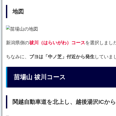
地図
新潟県側の
祓川（はらいがわ）コース
を選択しまし
ちなみに、
ブヨは「中ノ芝」付近から発生
していま
苗場山 祓川コース
関越自動車道を北上し、越後湯沢ICか