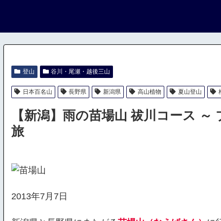
登山
谷川・尾瀬・越後三山
日本百名山
長野県
新潟県
高山植物
夏山登山
【新潟】雨の苗場山 祓川コース ～
旅
2013年7月7日