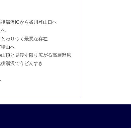
後湯沢ICから祓川登山口へ
道へ
まとわりつく最悪な存在
苗場山へ
の山頂と見渡す限り広がる高層湿原
越後湯沢でうどんすき
～