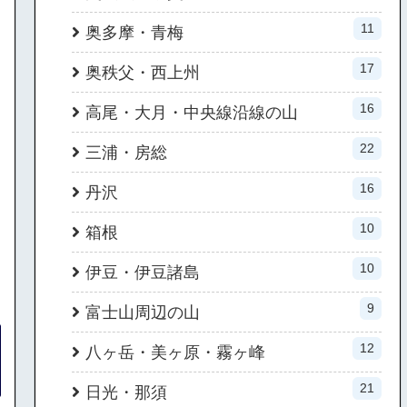
11
奥多摩・青梅
17
奥秩父・西上州
16
高尾・大月・中央線沿線の山
22
三浦・房総
16
丹沢
10
箱根
10
伊豆・伊豆諸島
9
富士山周辺の山
12
八ヶ岳・美ヶ原・霧ヶ峰
21
日光・那須