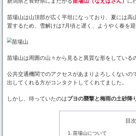
新潟県と長野県にまたがる
苗場山（なえばさん）
に
苗場山は山頂部が広く平坦になっており、夏には高
置するため、雪解けは7月頃と遅く、ようやく春を
苗場山は周囲の山々から見ると異質な形をしている
公共交通機関でのアクセスがあまりよろしくないの
出してくれる方がコンタクトしてくれてました。
しかし、待っていたのは
ブヨの襲撃と梅雨の土砂降
目
苗場山について