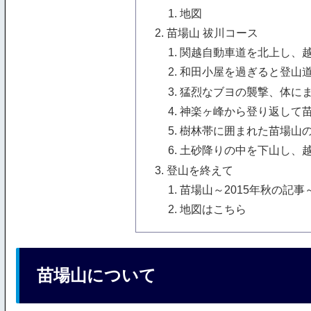
地図
苗場山 祓川コース
関越自動車道を北上し、越
和田小屋を過ぎると登山
猛烈なブヨの襲撃、体に
神楽ヶ峰から登り返して
樹林帯に囲まれた苗場山
土砂降りの中を下山し、
登山を終えて
苗場山～2015年秋の記事
地図はこちら
苗場山について